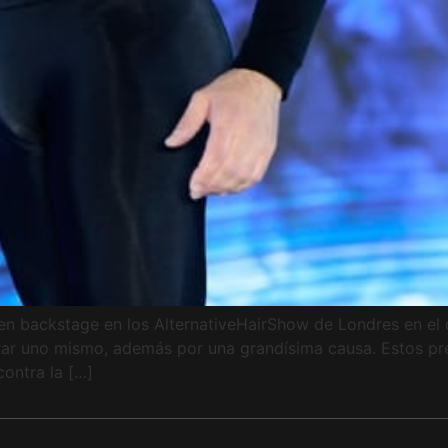
n backstage en los AlternativeHairShow de Londres en el c
rar uno mismo, además por una grandísima causa. Estos pr
ontra la […]