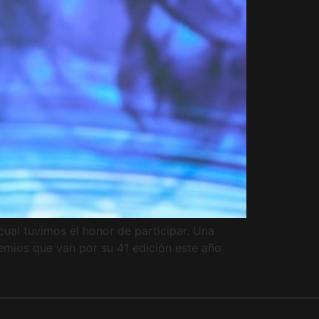
ual tuvimos el honor de participar. Una
emios que van por su 41 edición este año