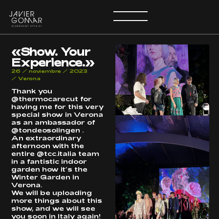
«Show. Your
Experience.»
26 / noviembre / 2023
/
Verona
Thank you
@thermocarecut for
having me for this very
special show in Verona
as an ambassador of
@tondeosolingen .
An extraordinary
afternoon with the
entire @tcc.italia team
in a fantistic indoor
garden how it’s the
Winter Garden in
Verona.
We will be uploading
more things about this
show, and we will see
you soon in Italy again!