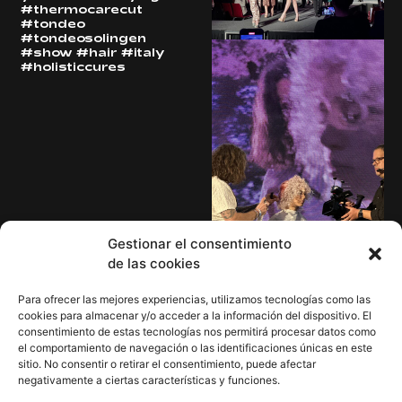
#thermocarecut
#tondeo
#tondeosolingen
#show #hair #italy
#holisticcures
Gestionar el consentimiento
de las cookies
Para ofrecer las mejores experiencias, utilizamos tecnologías como las
cookies para almacenar y/o acceder a la información del dispositivo. El
consentimiento de estas tecnologías nos permitirá procesar datos como
Política de privacidad
Instagram
LinkedIn
Youtub
el comportamiento de navegación o las identificaciones únicas en este
sitio. No consentir o retirar el consentimiento, puede afectar
Aviso Legal
negativamente a ciertas características y funciones.
Cookies